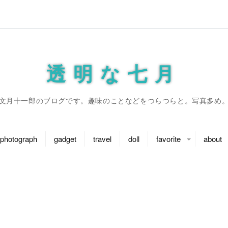
透明な七月
文月十一郎のブログです。趣味のことなどをつらつらと。写真多め
photograph
gadget
travel
doll
favorite
about
ことのはアムリラー
シンデレラガール
ふらいんぐうぃっ
艦これ
プライ
お