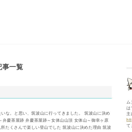
の記事一覧
ム
は
たいな。と思い、筑波山に行ってきました。 筑波山に決め
主
ht
～弁慶茶屋跡 弁慶茶屋跡～女体山山頂 女体山～御幸ヶ原
て
 見所たくさんで楽しい登山でした 筑波山に決めた理由 筑波