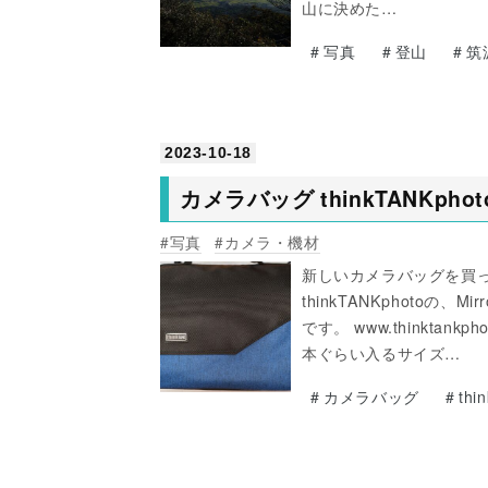
山に決めた…
#
写真
#
登山
#
筑
2023
-
10
-
18
カメラバッグ thinkTANKphoto M
写真
カメラ・機材
新しいカメラバッグを買
thinkTANKphotoの、M
です。 www.thinkta
本ぐらい入るサイズ…
#
カメラバッグ
#
thi