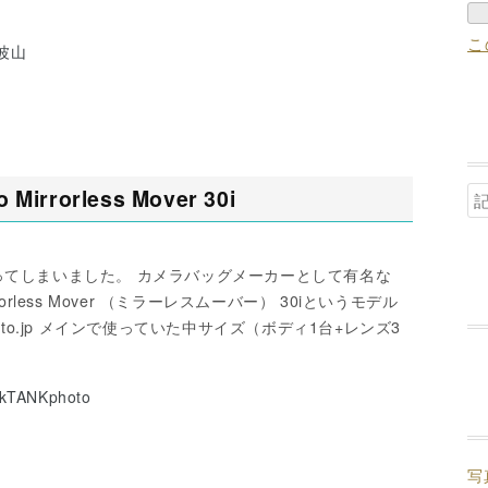
こ
波山
irrorless Mover 30i
ってしまいました。 カメラバッグメーカーとして有名な
irrorless Mover （ミラーレスムーバー） 30iというモデル
nkphoto.jp メインで使っていた中サイズ（ボディ1台+レンズ3
nkTANKphoto
写真