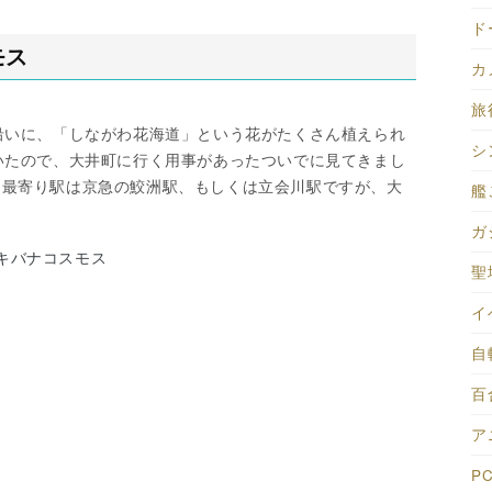
ド
モス
カ
旅行
沿いに、「しながわ花海道」という花がたくさん植えられ
シ
いたので、大井町に行く用事があったついでに見てきまし
do.org 最寄り駅は京急の鮫洲駅、もしくは立会川駅ですが、大
艦
ガ
キバナコスモス
聖
イ
自
百合
ア
PC