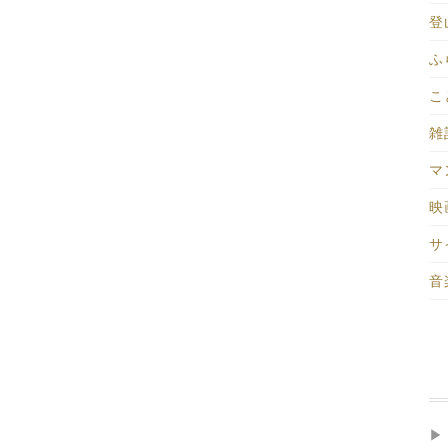
登山
ふ
こ
雑記
マ
映画
サ
音楽
▶