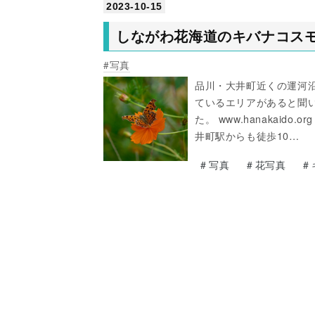
2023
-
10
-
15
しながわ花海道のキバナコス
写真
品川・大井町近くの運河
ているエリアがあると聞
た。 www.hanakai
井町駅からも徒歩10…
#
写真
#
花写真
#