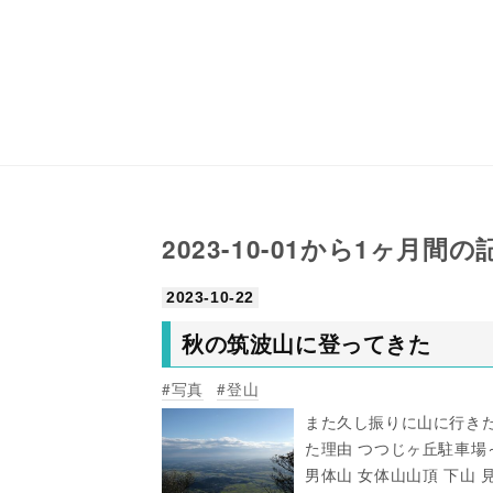
2023-10-01から1ヶ月間
2023
-
10
-
22
秋の筑波山に登ってきた
写真
登山
また久し振りに山に行き
た理由 つつじヶ丘駐車場
男体山 女体山山頂 下山